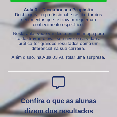
Aula 3 – Descubra seu Propósito
Desbloquear o profissional e se libertar dos
sentimentos que te travam requer um
conhecimento específico.
Nesta aula, você vai descobrir um mapa para
te destravar, elevar seu nível e na vida na
prática ter grandes resultados como um
diferencial na sua carreira.
Além disso, na Aula 03 vai rolar uma surpresa.
Confira o que as alunas
dizem dos resultados