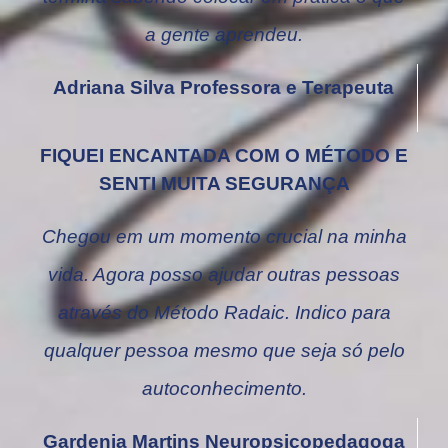
a gente aprendeu.
Adriana Silva Professora e Terapeuta
FIQUEI ENCANTADA COM O MÉTODO E
SENTI MUITA SEGURANÇA
Chegou em um momento crucial na minha
vida. Agora posso ajudar outras pessoas
através do Método Radaic. Indico para
qualquer pessoa mesmo que seja só pelo
autoconhecimento.
Gardenia Martins Neuropsicopedagoga