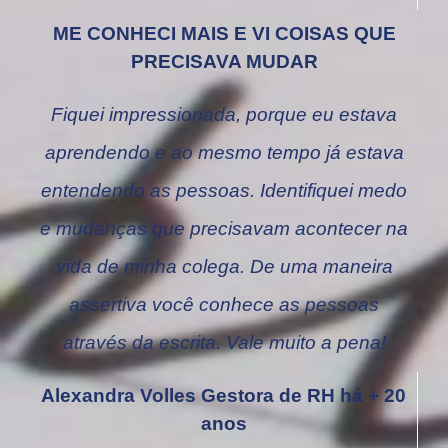
ME CONHECI MAIS E VI COISAS QUE
PRECISAVA MUDAR
Fiquei impressionada, porque eu estava
aprendendo e ao mesmo tempo já estava
entendendo as pessoas. Identifiquei medo
e mudanças que precisavam acontecer na
vida de minha colega. De uma maneira
assertiva você conhece as pessoas
através da escrita. Vale muito a pena!
Alexandra Volles Gestora de RH há + 20
anos