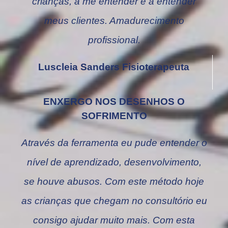
crianças, a me entender e a entender
meus clientes. Amadurecimento
profissional.
Luscleia Sanders Fisioterapeuta
ENXERGO NOS DESENHOS O
SOFRIMENTO
Através da ferramenta eu pude entender o
nível de aprendizado, desenvolvimento,
se houve abusos. Com este método hoje
as crianças que chegam no consultório eu
consigo ajudar muito mais. Com esta