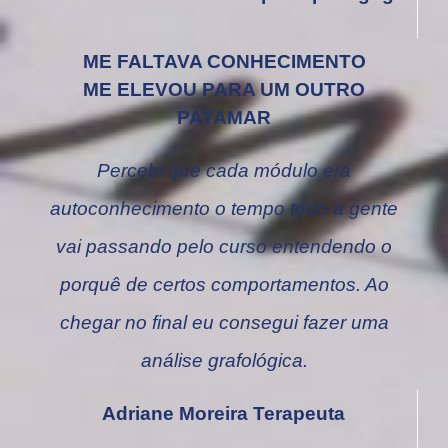
ME FALTAVA CONHECIMENTO
ME ELEVOU PARA UM OUTRO
PATAMAR
Percebi que cada módulo era
autoconhecimento o tempo todo a gente
vai passando pelo curso entendendo o
porquê de certos comportamentos. Ao
chegar no final eu consegui fazer uma
análise grafológica.
Adriane Moreira Terapeuta