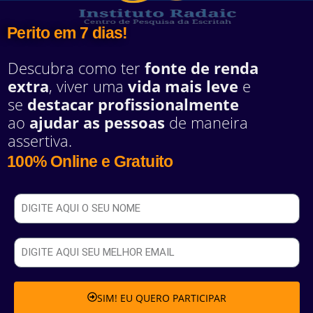
Perito em 7 dias!
Descubra como ter
fonte de renda
extra
, viver uma
vida mais leve
e
se
destacar profissionalmente
ao
ajudar as pessoas
de maneira
assertiva.
100% Online e Gratuito
SIM! EU QUERO PARTICIPAR