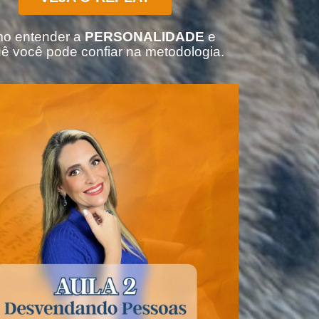
o entender a
PERSONALIDADE
e
ê você pode confiar na metodologia.