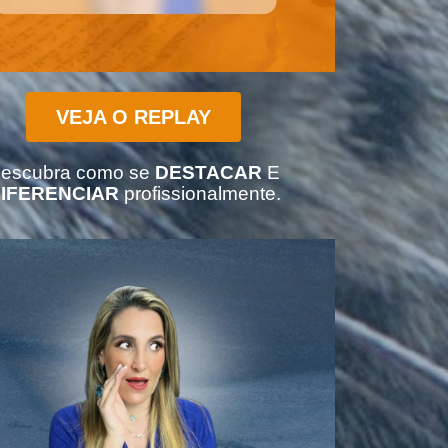
VEJA O REPLAY
escubra como se
DESTACAR
E
IFERENCIAR
profissionalmente.