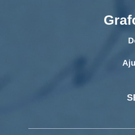
Graf
D
Aju
S