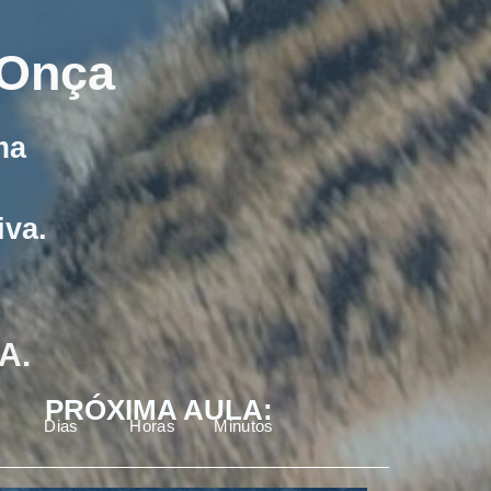
 Onça
ma
iva.
A.
PRÓXIMA AULA:
Dias
Horas
Minutos