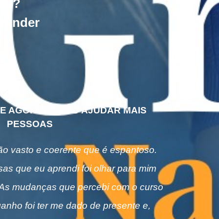
las?
sponder
 E AGORA POSSO AJUDAR MAIS
PESSOAS
ão vasto e coerente que é espantoso.
as que eu aprendi foi olhar para mim
. As mudanças que percebi com o curso
ganho foi ter me dado de presente e,