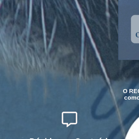
O RE
com