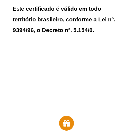
Este
certificado
é
válido em todo
território brasileiro, conforme a Lei nº.
9394/96, o Decreto nº. 5.154/0.
BÔNUS ESPECIAL para compras
de 6 às 8h manhã:
GANHAR 1
análise individual
feita por minhas
alunas com meu acompanhamento
(vamos estar com você no Zoom).