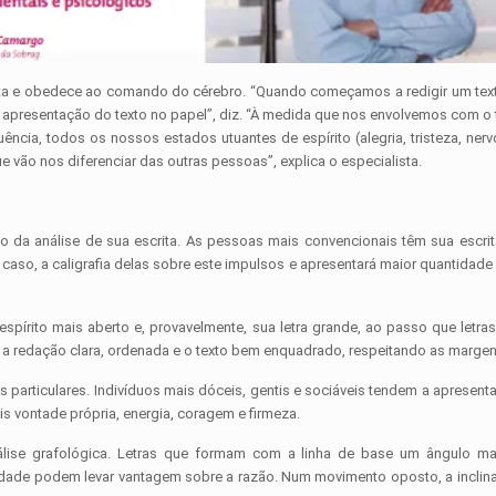
aneta e obedece ao comando do cérebro. “Quando começamos a redigir um t
apresentação do texto no papel”, diz. “À medida que nos envolvemos com o t
cia, todos os nossos estados utuantes de espírito (alegria, tristeza, ner
ue vão nos diferenciar das outras pessoas”, explica o especialista.
o da análise de sua escrita. As pessoas mais convencionais têm sua escrita
so, a caligrafia delas sobre este impulsos e apresentará maior quantidade 
espírito mais aberto e, provavelmente, sua letra grande, ao passo que le
 a redação clara, ordenada e o texto bem enquadrado, respeitando as margen
rticulares. Indivíduos mais dóceis, gentis e sociáveis tendem a apresenta
s vontade própria, energia, coragem e firmeza.
álise grafológica. Letras que formam com a linha de base um ângulo mai
idade podem levar vantagem sobre a razão. Num movimento oposto, a inclin