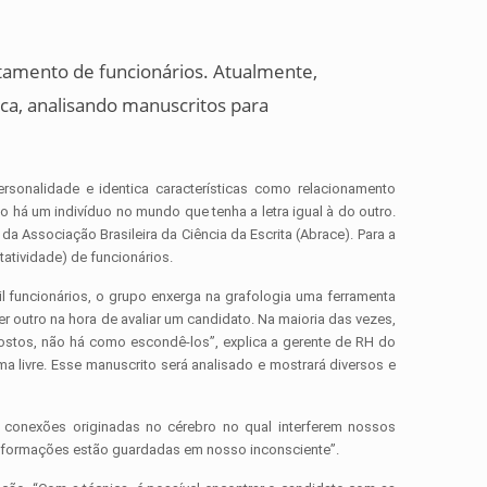
utamento de funcionários. Atualmente,
ica, analisando manuscritos para
rsonalidade e identica características como relacionamento
o há um indivíduo no mundo que tenha a letra igual à do outro.
a Associação Brasileira da Ciência da Escrita (Abrace). Para a
tatividade) de funcionários.
l funcionários, o grupo enxerga na grafologia uma ferramenta
 outro na hora de avaliar um candidato. Na maioria das vezes,
xpostos, não há como escondê-los”, explica a gerente de RH do
 livre. Esse manuscrito será analisado e mostrará diversos e
conexões originadas no cérebro no qual interferem nossos
nformações estão guardadas em nosso inconsciente”.