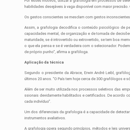
Por esses motivos, utilizar a grafologia em processos de sel
habilidades desejáveis à vaga disponível com maior precisão
Os gestos conscientes se mesclam com gestos inconscientes 
Assim, a grafologia decodifica o conteúdo psicológico de p
capacidades mental, de organização e de tomada de decisões
maturidade, se é introvertido ou extrovertido, se tem boa me
o que ela pensa e se é verdadeira com o selecionador. Podemo
de próprio punho“, afirma a grafóloga.
Aplicação da técnica
Segundo o presidente da Abrace, Erwin André Leibl, grafólog
últimos 20 anos. “O País tem hoje cerca de 300 grafólogos e s
Além de ser muito utilizada nos processos seletivos das empre
ssionais devidamente habilitados e certificados. De acordo co
cada indivíduo”.
Um dos diferenciais da grafologia é a capacidade de detectar
instrumentos avaliativos.
A grafologia opera segundo princípios, métodos e leis unive