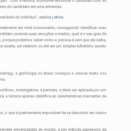
ação. “Com a técnica, é possível encontrar o candidato com as
tes do candidato em uma entrevista.
lidade do indivíduo“, explica
Letícia
.
almente em nível inconsciente, conseguindo identificar suas
ndidato controla suas emoções e medos, qual é o seu grau de
reta, porque podemos saber como a pessoa é sem que ela saiba,
receita, um relatório ou até em um simples bilhetinho escrito
(Sobrag), a grafologia no Brasil começou a crescer muito nos
rma.
dicas, investigativas e periciais, e deve ser aplicada por pro
a, a técnica apenas identifica as características marcantes de
to, o que é praticamente impossível de se descobrir em outros
s grandes universidades do mundo, e seu método expressivo de