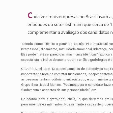
C
ada vez mais empresas no Brasil usam a
entidades do setor estimam que cerca de 15
complementar a avaliação dos candidatos n
Tratada como ciência a partir do século 19 e muito utili
interpessoal, dinamismo, maturidade emocional, liderança, com
Elas podem até ser parecidas, mas nunca idênticas”, explica a
especialista, o índice de acerto de uma análise grafológica é d
O Grupo Sinal, com 43 concessionárias de automóveis nos Est
importante na hora de contratar funcionários, independenteme
as pessoas tentam ludibriar o entrevistador, e com análise g
Grupo Sinal, Isabel Martins. “Pedimos para o candidato faze
fundamentais aspectos da sua personalidade”, diz.
De acordo com a grafóloga Letícia, “o que deixamos em u
pensamentos e sentimentos. Nossa mente é capaz de processa