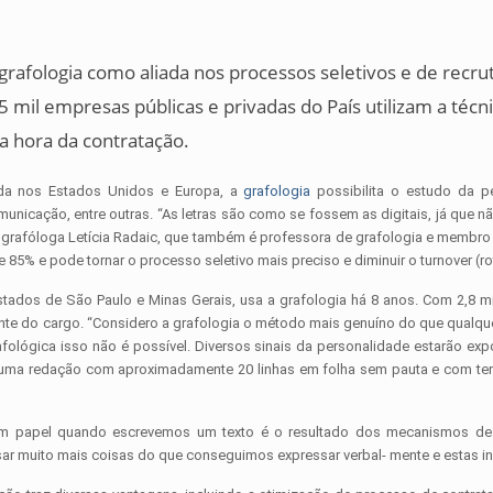
grafologia
como aliada nos processos seletivos e de recr
 mil empresas públicas e privadas do País utilizam a técn
a hora da contratação.
zada nos Estados Unidos e Europa, a
grafologia
possibilita o estudo da pe
unicação, entre outras. “As letras são como se fossem as digitais, já que nã
 grafóloga Letícia Radaic, que também é professora de grafologia e membro d
e 85% e pode tornar o processo seletivo mais preciso e diminuir o turnover (ro
ados de São Paulo e Minas Gerais, usa a grafologia há 8 anos. Com 2,8 mi
nte do cargo. “Considero a grafologia o método mais genuíno do que qualquer
rafológica isso não é possível. Diversos sinais da personalidade estarão e
r uma redação com aproximadamente 20 linhas em folha sem pauta e com tema
m papel quando escrevemos um texto é o resultado dos mecanismos de 
r muito mais coisas do que conseguimos expressar verbal- mente e estas i