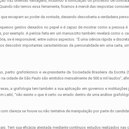
eção traz diversas vantagens, incluindo a otimização do processo de contrat
. Quando não temos essa ferramenta, ficamos à mercê das respostas conscien
que escapam ao poder da vontade, deixando descoberta a verdadeira persona
equenos gestos deixados no papel e é capaz de mostrar como a pessoa é re
, por exemplo. A perícia feita em um manuscrito também revelará como o ca
mória, se é responsável, entre outros aspectos. “É uma ciência rápida e disc
s descobrir importantes características da personalidade em uma carta, uma 
o, perito grafotécnico e ex-presidente da Sociedade Brasileira da Escrita 
ó na cidade de São Paulo são emitidos mensalmente de 500 a mil laudos”, afi
sas, a grafologia tem também a sua aplicação em governos e instituições jurí
m Leibl, “não existe o que é certo ou errado dentro de uma análise grafológic
 com clareza se houve ou não tentativa de manipulação por parte do candida
rsais. Tem sua eficácia atestada mediante contínuos estudos realizados na