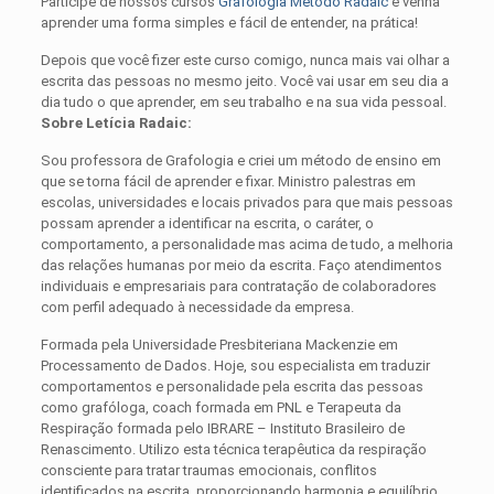
Participe de nossos cursos
Grafologia Método Radaic
e venha
aprender uma forma simples e fácil de entender, na prática!
Depois que você fizer este curso comigo, nunca mais vai olhar a
escrita das pessoas no mesmo jeito. Você vai usar em seu dia a
dia tudo o que aprender, em seu trabalho e na sua vida pessoal.
Sobre Letícia Radaic:
Sou professora de Grafologia e criei um método de ensino em
que se torna fácil de aprender e fixar. Ministro palestras em
escolas, universidades e locais privados para que mais pessoas
possam aprender a identificar na escrita, o caráter, o
comportamento, a personalidade mas acima de tudo, a melhoria
das relações humanas por meio da escrita. Faço atendimentos
individuais e empresariais para contratação de colaboradores
com perfil adequado à necessidade da empresa.
Formada pela Universidade Presbiteriana Mackenzie em
Processamento de Dados. Hoje, sou especialista em traduzir
comportamentos e personalidade pela escrita das pessoas
como grafóloga, coach formada em PNL e Terapeuta da
Respiração formada pelo IBRARE – Instituto Brasileiro de
Renascimento. Utilizo esta técnica terapêutica da respiração
consciente para tratar traumas emocionais, conflitos
identificados na escrita, proporcionando harmonia e equilíbrio