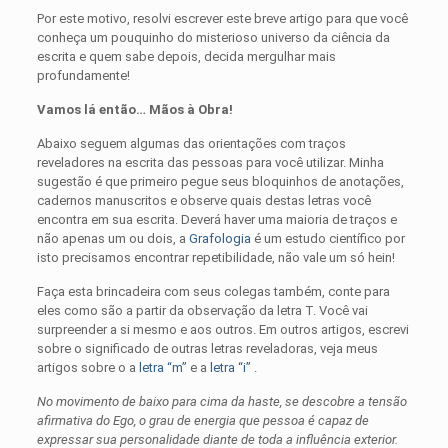
Por este motivo, resolvi escrever este breve artigo para que você
conheça um pouquinho do misterioso universo da ciência da
escrita e quem sabe depois, decida mergulhar mais
profundamente!
Vamos lá então… Mãos à Obra!
Abaixo seguem algumas das orientações com traços
reveladores na escrita das pessoas para você utilizar. Minha
sugestão é que primeiro pegue seus bloquinhos de anotações,
cadernos manuscritos e observe quais destas letras você
encontra em sua escrita. Deverá haver uma maioria de traços e
não apenas um ou dois, a
Grafologia
é um estudo científico por
isto precisamos encontrar repetibilidade, não vale um só hein!
Faça esta brincadeira com seus colegas também, conte para
eles como são a partir da observação da letra T. Você vai
surpreender a si mesmo e aos outros. Em outros artigos, escrevi
sobre o significado de outras letras reveladoras, veja meus
artigos sobre o a
letra “m”
e a
letra “i”
.
No movimento de baixo para cima da haste, se descobre a tensão
afirmativa do Ego, o grau de energia que pessoa é capaz de
expressar sua personalidade diante de toda a influência exterior.