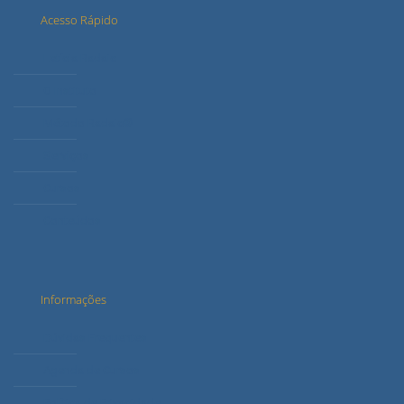
Acesso Rápido
Letícia Radaic
O Instituto
Método Radaic®
Serviços
Cursos
Conteúdos
Informações
Dúvidas Frequentes
Agenda de Cursos
Política de Privacidade