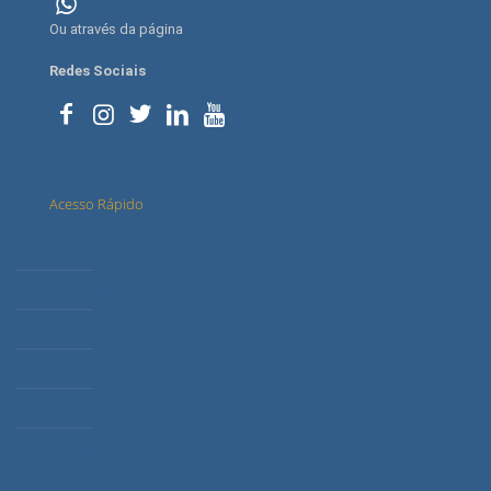
(11) 98315-7414
Ou através da página
contato
Redes Sociais
Acesso Rápido
Letícia Radaic
O Instituto
Método Radaic®
Serviços
Cursos
Conteúdos