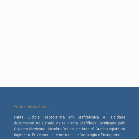
Sobre Letícia Radaic
Perita Judicial especialista em Grafotécnica e Falsidade
documental no Estado de SP. Perita Grafóloga Certificada pelo
Governo Mexicano. Membro British Institute of Graphologists na
Inglaterra. Professora Internacional de Grafologia e Eneagrama.