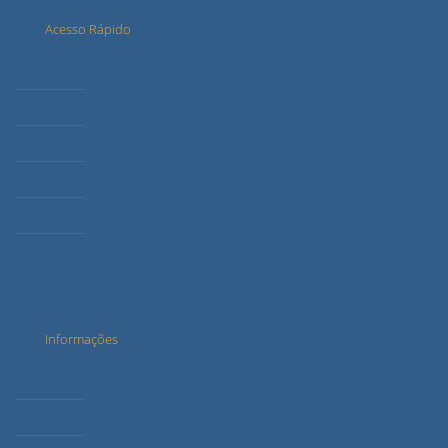
Acesso Rápido
Letícia Radaic
O Instituto
Método Radaic®
Serviços
Cursos
Conteúdos
Informações
Dúvidas Frequentes
Agenda de Cursos