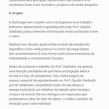
Certamente esta aplicação facilita muito seu trabalho e os
resultados ficam mais concretos, próximos de serem atingidos.
A origem
A Grafologia em conjunto com o Eneagrama, é um trabalho
belíssimo desenvolvido e aperfeiçoado pelo Prof. Claudio
Garibaldi, juntas oferecem informações muito profundas sobre
o outro.
Nenhum livro de auto-ajuda irá lhe mostrar de maneira tão
específica como cada pessoa é e como ela reage diante
dos acontecimentos.É uma forma muito única e exclusiva de
individualizar o conhecimento humano.
Antes de conhecer o trabalho do Prof. Garibaldi, era apenas
uma intuição perceptiva de que havia uma ligação entre a
escrita e o tipo do eneagrama. Faço desta página um
espaço especial de agradecimento ao Prof. Claudio Garibaldi,
por ter idealizado, empenhado muito de seu tempo e
energia traduzindo em detalhes da relação entre eneatipo
x traços da escrita. Ele nos entregou um mapa para que
pudéssemos olhar do lado de dentro, o melhor caminho de
evolução para cada individual.