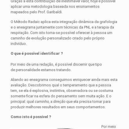
Graças a esta contribuição de inestimável valor, hoje é possível
aplicar uma metodologia baseada nos ensinamentos
mapeados pelo Prof. Garibaldi.
O Método Radaic aplica esta integração dinâmica da grafologia
e o eneagrama juntamente com técnicas da PNL e a terapia da
respiração. Com isto torna-se possível oferecer à pessoa um
caminho de evolução personalizado criado pelo próprio
indivíduo.
O que é possível identificar ?
Por meio de uma redação, é possível discernir que tipo
de personalidade estamos tratando.
Aliando ao eneagrama conseguimos enriquecer ainda mais esta
avaliação. Descobrimos qual o temperamento que a pessoa
tem, se ela é explosiva, instintiva, observadora ou se costuma
somente ficar na esfera do pensamento sem muita ação. E o
principal: qual
caminho,
a
direção
que ela precisa tomar para
produzir melhores resultados em seus comportamentos.
Como isto é possível ?
Por meio