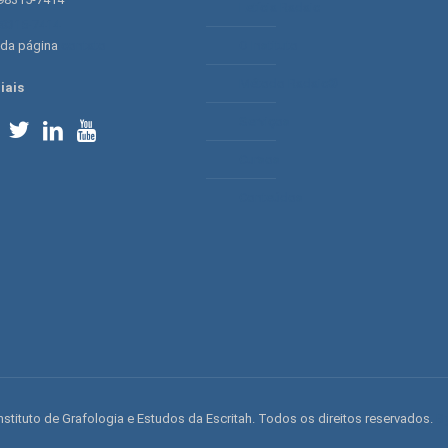
Letícia Radaic
98315-7414
 da página
contato
O Instituto
Método Radaic®
iais
Serviços
Cursos
Conteúdos
nstituto de Grafologia e Estudos da Escritah. Todos os direitos reservados.
By