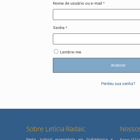
Obrigatório
Nome de usuário ou e-mail
*
Obrigatório
Senha
*
Lembre-me
Acessar
Perdeu sua senha?
Sobre Letícia Radaic
Nossos
Perita Judicial especialista em Grafotécnica e
Fone: (11)