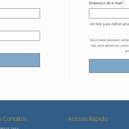
Ob
Endereço de e-mail
*
Um link para definir u
Seus dados pessoais serão
site, para gerenciar o ace
em
 Contatos
Acesso Rápido
 98315-7414