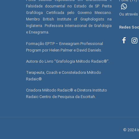
Falsidade documental no Estado de SP. Perita
(11) 
Grafóloga Certificada pelo Governo Mexicano.
Ou através
Membro British Institute of Graphologists na
Inglaterra. Professora Internacional de Grafologia
Redes Soc
e Eneagrama.
Formação EPTP – Enneagram Professional
Program por Helen Palmer e David Daniels.
Autora do Livro “Grafologia Método Radaic®”.
Terapeuta, Coach e Consteladora Método
Radaic®
Criadora Método Radaic® e Diretora Instituto
Radaic Centro de Pesquisa da Escritah.
© 2024 I