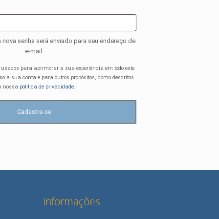
rigatório
ma nova senha será enviado para seu endereço de
e-mail.
 usados para aprimorar a sua experiência em todo este
sso a sua conta e para outros propósitos, como descritos
 nossa
política de privacidade
.
Cadastre-se
Informações