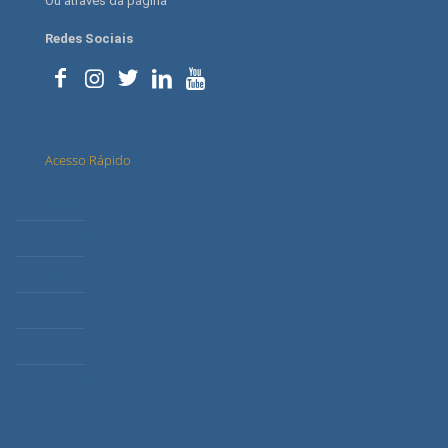
Ou através da página
contato
Redes Sociais
Acesso Rápido
Letícia Radaic
O Instituto
Método Radaic®
Serviços
Cursos
Conteúdos