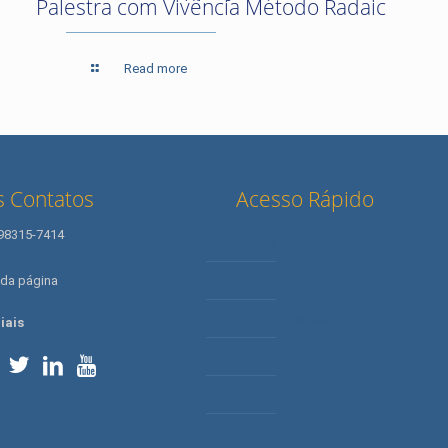
Palestra com Vivência Método Radaic
Read more
 Contatos
Acesso Rápido
 98315-7414
Letícia Radaic
98315-7414
 da página
contato
O Instituto
Método Radaic®
iais
Serviços
Cursos
Conteúdos