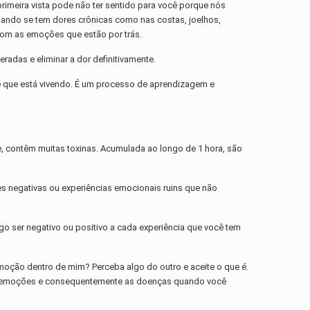
rimeira vista pode não ter sentido para você porque nós
ando se tem dores crônicas como nas costas, joelhos,
 com as emoções que estão por trás.
das e eliminar a dor definitivamente.
te que está vivendo. É um processo de aprendizagem e
e, contêm muitas toxinas. Acumulada ao longo de 1 hora, são
s negativas ou experiências emocionais ruins que não
o ser negativo ou positivo a cada experiência que você tem
oção dentro de mim? Perceba algo do outro e aceite o que é.
uas emoções e consequentemente as doenças quando você