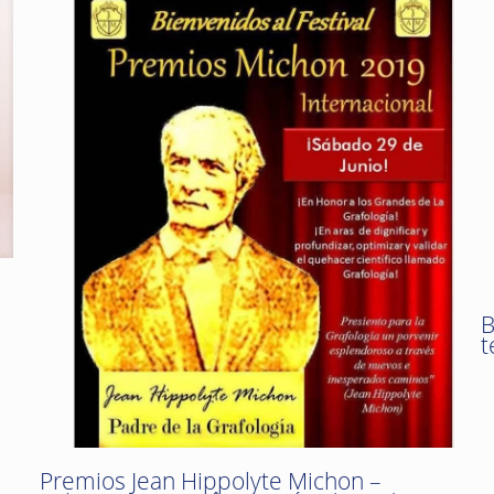
B
t
Premios Jean Hippolyte Michon –