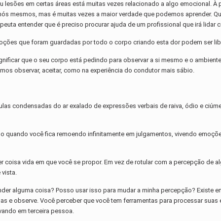
lesões em certas áreas está muitas vezes relacionado a algo emocional. À p
 nós mesmos, mas é muitas vezes a maior verdade que podemos aprender. Qu
euta entender que é preciso procurar ajuda de um profissional que irá lidar
es que foram guardadas por todo o corpo criando esta dor podem ser libera
gnificar que o seu corpo está pedindo para observar a si mesmo e o ambien
os observar, aceitar, como na experiência do condutor mais sábio.
culas condensadas do ar exalado de expressões verbais de raiva, ódio e ciúm
o quando você fica remoendo infinitamente em julgamentos, vivendo emoçõe
 coisa vida em que você se propor. Em vez de rotular com a percepção de alg
vista.
nder alguma coisa? Posso usar isso para mudar a minha percepção? Existe em
coisas e observe. Você perceber que você tem ferramentas para processar s
vando em terceira pessoa.