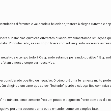
idades diferentes e vai desde a felicidade, tristeza à alegria extrema e 
ibera substâncias químicas diferentes quando experimentamos situações que 
e feliz. Por outro lado, se seu corpo libera cortisol, enquanto você está est
 negativos o tempo todo ? Ou quando estamos pensando positivo ? E quan
afetam o nosso corpo e a nossa vida.
r considerado positivo ou negativo. O cérebro é uma ferramenta muito poder
ém dirigindo um carro que ao ser “fechado” perde a cabeça, fica com raiva e
a” no trânsito, simplesmente freia um pouco e segue em frente com seu dia 
gativa por uma pessoa e uma outra entender como um simples fato.