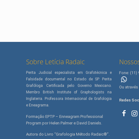
Sobre Letícia Radaic
Nossos
Perita Judicial especialista em Grafotécnica e
Fone: (11)
Falsidade documental no Estado de SP. Perita
(11) 
Grafóloga Certificada pelo Governo Mexicano.
Ou através
Membro British Institute of Graphologists na
Inglaterra. Professora Internacional de Grafologia
Redes Soc
e Eneagrama.
Formação EPTP – Enneagram Professional
Program por Helen Palmer e David Daniels.
Autora do Livro “Grafologia Método Radaic®”.