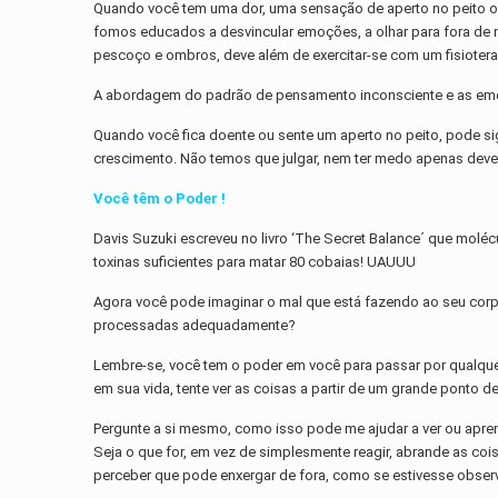
Quando você tem uma dor, uma sensação de aperto no peito ou 
fomos educados a desvincular emoções, a olhar para fora de
pescoço e ombros, deve além de exercitar-se com um fisioterap
A abordagem do padrão de pensamento inconsciente e as emoçõ
Quando você fica doente ou sente um aperto no peito, pode si
crescimento. Não temos que julgar, nem ter medo apenas devem
Você têm o Poder !
Davis Suzuki escreveu no livro ‘The Secret Balance´ que molé
toxinas suficientes para matar 80 cobaias! UAUUU
Agora você pode imaginar o mal que está fazendo ao seu corp
processadas adequadamente?
Lembre-se, você tem o poder em você para passar por qualquer
em sua vida, tente ver as coisas a partir de um grande ponto de 
Pergunte a si mesmo, como isso pode me ajudar a ver ou apre
Seja o que for, em vez de simplesmente reagir, abrande as 
perceber que pode enxergar de fora, como se estivesse obser