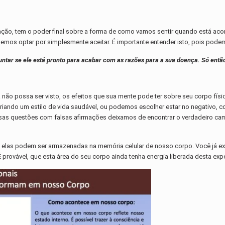
tuação, tem o poder final sobre a forma de como vamos sentir quando está 
mos optar por simplesmente aceitar. É importante entender isto, pois pod
tar se ele está pronto para acabar com as razões para a sua doença. Só então 
não possa ser visto, os efeitos que sua mente pode ter sobre seu corpo fís
 criando um estilo de vida saudável, ou podemos escolher estar no negativo
s questões com falsas afirmações deixamos de encontrar o verdadeiro cami
 elas podem ser armazenadas na memória celular de nosso corpo. Você já e
rovável, que esta área do seu corpo ainda tenha energia liberada desta expe