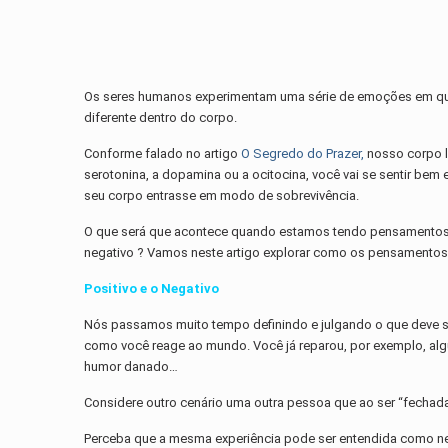
Os seres humanos experimentam uma série de emoções em quant
diferente dentro do corpo.
Conforme falado no artigo
O Segredo do Prazer,
nosso corpo l
serotonina, a dopamina ou a ocitocina, você vai se sentir bem 
seu corpo entrasse em modo de sobrevivência.
O que será que acontece quando estamos tendo pensamentos
negativo ? Vamos neste artigo explorar como os pensamentos 
Positivo e o N
egativo
Nós passamos muito tempo definindo e julgando o que deve se
como você reage ao mundo. Você já reparou, por exemplo, algu
humor danado…
Considere outro cenário uma outra pessoa que ao ser “fechad
Perceba que a mesma experiência pode ser entendida como ne