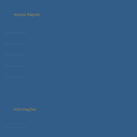
Acesso Rápido
Letícia Radaic
O Instituto
Método Radaic®
Serviços
Cursos
Conteúdos
Informações
Dúvidas Frequentes
Agenda de Cursos