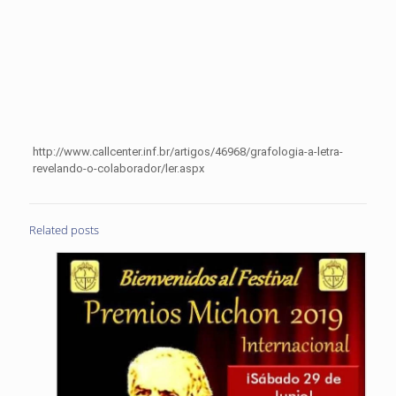
http://www.callcenter.inf.br/artigos/46968/grafologia-a-letra-
revelando-o-colaborador/ler.aspx
Related posts