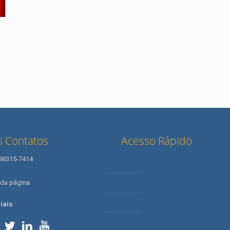
 Contatos
Acesso Rápido
 98315-7414
Letícia Radaic
98315-7414
 da página
contato
O Instituto
Método Radaic®
iais
Serviços