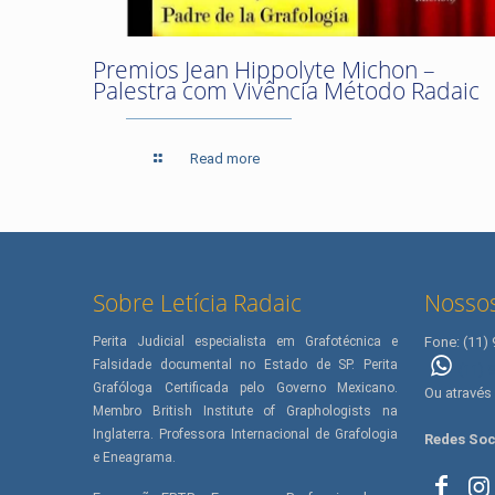
Premios Jean Hippolyte Michon –
Palestra com Vivência Método Radaic
Read more
Sobre Letícia Radaic
Nossos
Perita Judicial especialista em Grafotécnica e
Fone: (11)
Falsidade documental no Estado de SP. Perita
(11) 
Grafóloga Certificada pelo Governo Mexicano.
Ou através
Membro British Institute of Graphologists na
Inglaterra. Professora Internacional de Grafologia
Redes Soc
e Eneagrama.