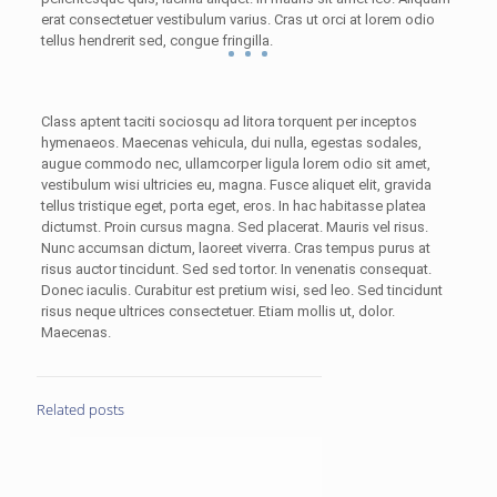
erat consectetuer vestibulum varius. Cras ut orci at lorem odio
tellus hendrerit sed, congue fringilla.
Class aptent taciti sociosqu ad litora torquent per inceptos
hymenaeos. Maecenas vehicula, dui nulla, egestas sodales,
augue commodo nec, ullamcorper ligula lorem odio sit amet,
vestibulum wisi ultricies eu, magna. Fusce aliquet elit, gravida
tellus tristique eget, porta eget, eros. In hac habitasse platea
dictumst. Proin cursus magna. Sed placerat. Mauris vel risus.
Nunc accumsan dictum, laoreet viverra. Cras tempus purus at
risus auctor tincidunt. Sed sed tortor. In venenatis consequat.
Donec iaculis. Curabitur est pretium wisi, sed leo. Sed tincidunt
risus neque ultrices consectetuer. Etiam mollis ut, dolor.
Maecenas.
Related posts