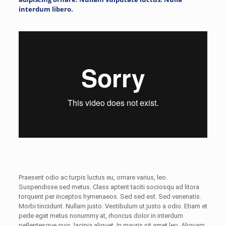
interdum libero.
Praesent odio ac turpis luctus eu, ornare varius, leo.
Suspendisse sed metus. Class aptent taciti sociosqu ad litora
torquent per inceptos hymenaeos. Sed sed est. Sed venenatis.
Morbi tincidunt. Nullam justo. Vestibulum ut justo a odio. Etiam et
pede eget metus nonummy at, rhoncus dolor in interdum
pellentesque quis, lacinia aliquet. In mauris sit amet leo. Aliquam