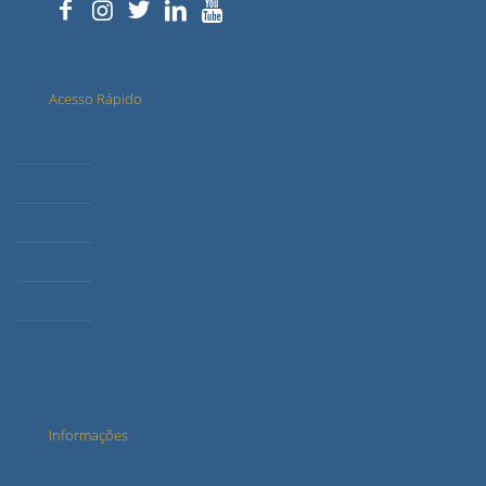
Acesso Rápido
Letícia Radaic
O Instituto
Método Radaic®
Serviços
Cursos
Conteúdos
Informações
Dúvidas Frequentes