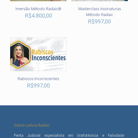
Imersão Método Radaic®
Masterclass Assinaturas
Método Radaic
R$
4.800,00
R$
997,00
Rabiscos Inconscientes
R$
997,00
Sobre Letícia Radaic
Perita Judicial especialista em Grafotécnica e Falsidade