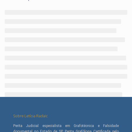
Sobre Letícia Radaic
Perita Judicial especialista em Grafotécnica e Falsidade
documental no Estado de SP. Perita Grafóloga Certificada pelo