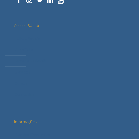
Acesso Rápido
Letícia Radaic
O Instituto
Método Radaic®
Serviços
Cursos
Conteúdos
Informações
Dúvidas Frequentes