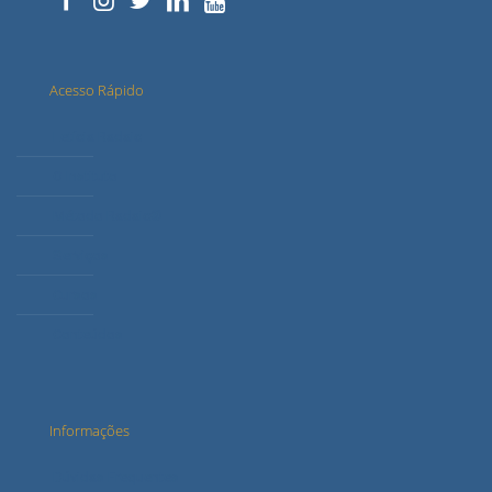
Acesso Rápido
Letícia Radaic
O Instituto
Método Radaic®
Serviços
Cursos
Conteúdos
Informações
Dúvidas Frequentes