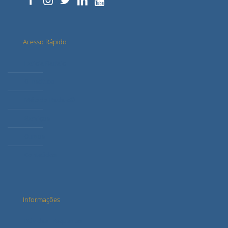
Acesso Rápido
Letícia Radaic
O Instituto
Método Radaic®
Serviços
Cursos
Conteúdos
Informações
Dúvidas Frequentes