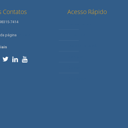
 Contatos
Acesso Rápido
 98315-7414
Letícia Radaic
98315-7414
 da página
contato
O Instituto
Método Radaic®
iais
Serviços
Cursos
Conteúdos