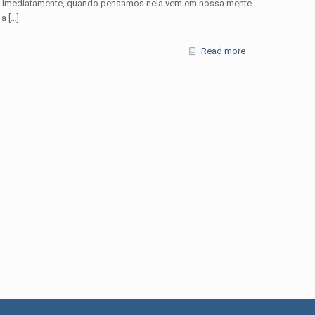
o. Imediatamente, quando pensamos nela vem em nossa mente
 a
[…]
Read more