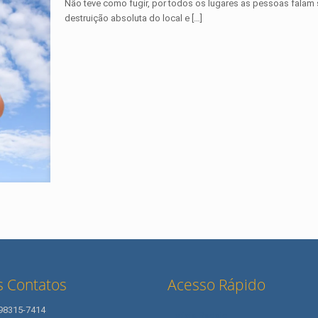
Não teve como fugir, por todos os lugares as pessoas fala
destruição absoluta do local e
[…]
 Contatos
Acesso Rápido
 98315-7414
Letícia Radaic