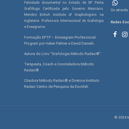
Falsidade documental no Estado de SP. Perita
(11) 
Grafóloga Certificada pelo Governo Mexicano.
Ou através
Membro British Institute of Graphologists na
Inglaterra. Professora Internacional de Grafologia
Redes Soc
e Eneagrama.
Formação EPTP – Enneagram Professional
Program por Helen Palmer e David Daniels.
Autora do Livro “Grafologia Método Radaic®”.
Terapeuta, Coach e Consteladora Método
Radaic®
Criadora Método Radaic® e Diretora Instituto
Radaic Centro de Pesquisa da Escritah.
© 2024 I