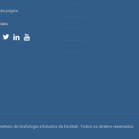
98315-7414
 da página
contato
O Instituto
Método Radaic®
iais
Serviços
Cursos
Conteúdos
nstituto de Grafologia e Estudos da Escritah. Todos os direitos reservados.
By