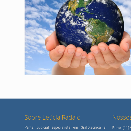
Sobre Letícia Radaic
Nossos
Perita Judicial especialista em Grafotécnica e
Fone: (11)