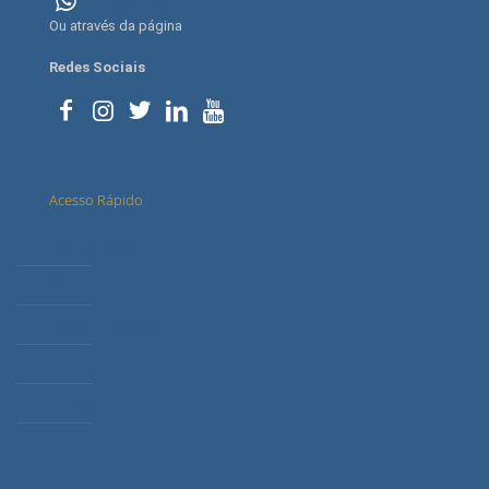
(11) 98315-7414
Ou através da página
contato
Redes Sociais
Acesso Rápido
Letícia Radaic
O Instituto
Método Radaic®
Serviços
Cursos
Conteúdos