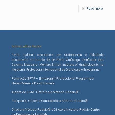
Read more
Sobre Letícia Radaic
Perita Judicial especialista em Grafotécnica e Falsidade
documental no Estado de SP. Perita Grafóloga Certificada pelo
Governo Mexicano. Membro British Institute of Graphologists na
Inglaterra. Professora Internacional de Grafologia e Eneagrama.
Formação EPTP – Enneagram Professional Program por
Helen Palmer e David Daniels.
Autora do Livro “Grafologia Método Radaic®”.
Terapeuta, Coach e Consteladora Método Radaic®
Criadora Método Radaic® e Diretora Instituto Radaic Centro
de Pesquisa da Escritah.