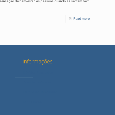
a sensação de bem-estar. As pessoas quando se sentem bem
Read more
Informações
Dúvidas Frequentes
Agenda de Cursos
Política de Privacidade
Minha conta