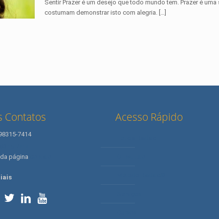
Sentir Prazer é um desejo que todo mundo tem. Prazer é um
costumam demonstrar isto com alegria.
[…]
 Contatos
Acesso Rápido
 98315-7414
Letícia Radaic
98315-7414
 da página
contato
O Instituto
Método Radaic®
iais
Serviços
Cursos