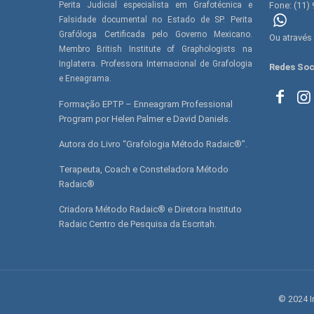
Perita Judicial especialista em Grafotécnica e
Fone: (11)
Falsidade documental no Estado de SP. Perita
(11) 
Grafóloga Certificada pelo Governo Mexicano.
Ou através
Membro British Institute of Graphologists na
Inglaterra. Professora Internacional de Grafologia
Redes Soc
e Eneagrama.
Formação EPTP – Enneagram Professional
Program por Helen Palmer e David Daniels.
Autora do Livro “Grafologia Método Radaic®”.
Terapeuta, Coach e Consteladora Método
Radaic®
Criadora Método Radaic® e Diretora Instituto
Radaic Centro de Pesquisa da Escritah.
© 2024 I