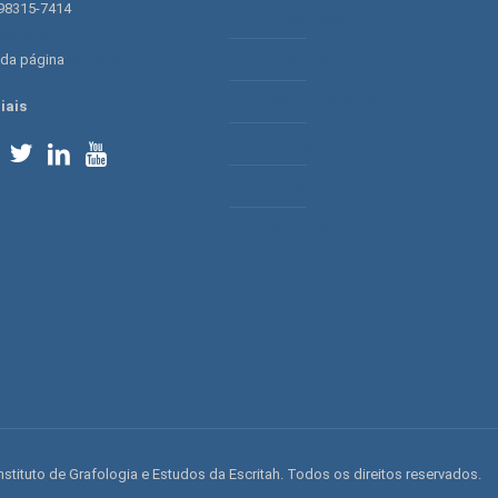
 98315-7414
Letícia Radaic
98315-7414
 da página
contato
O Instituto
Método Radaic®
iais
Serviços
Cursos
Conteúdos
nstituto de Grafologia e Estudos da Escritah. Todos os direitos reservados.
By