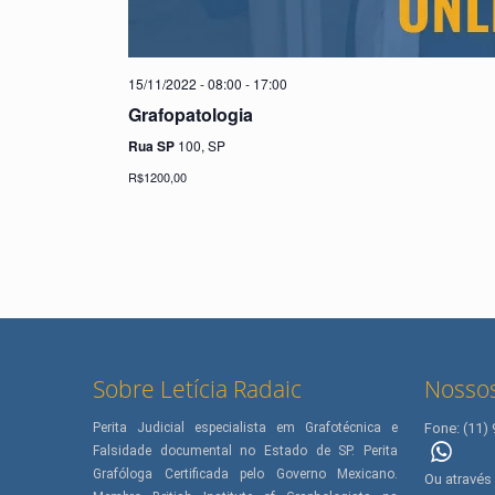
15/11/2022 - 08:00
-
17:00
Grafopatologia
Rua SP
100, SP
R$1200,00
Sobre Letícia Radaic
Nossos
Perita Judicial especialista em Grafotécnica e
Fone: (11)
Falsidade documental no Estado de SP. Perita
(11) 
Grafóloga Certificada pelo Governo Mexicano.
Ou através