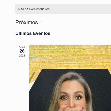
Não há eventos futuros.
Próximos
Selecione
Últimos Eventos
a
data.
AGO
26
2023