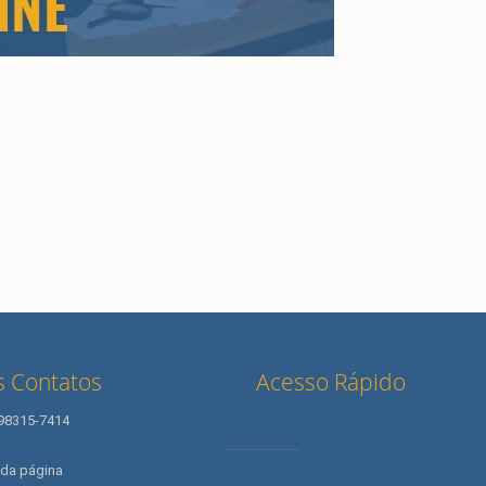
 Contatos
Acesso Rápido
 98315-7414
Letícia Radaic
98315-7414
 da página
contato
O Instituto