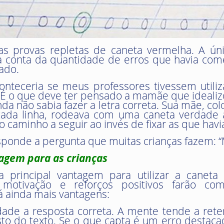
 provas repletas de caneta vermelha. A úni
conta da quantidade de erros que havia cometid
ado.
nteceria se meus professores tivessem utiliz
” É o que deve ter pensado a mamãe que idealizo
da não sabia fazer a letra correta. Sua mãe, c
 cada linha, rodeava com uma caneta verdade a
 caminho a seguir ao invés de fixar as que havia
esponde a pergunta que muitas crianças fazem: 
zagem para as crianças
principal vantagem para utilizar a caneta
 motivação e reforços positivos farão c
 ainda mais vantagens:
idade a resposta correta. A mente tende a rete
to do texto. Se o que capta é um erro destac