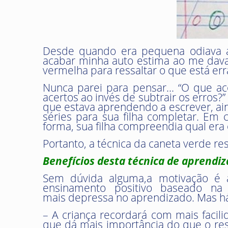
Desde quando era pequena odiava as
acabar minha auto estima ao me dava 
vermelha para ressaltar o que está err
Nunca parei para pensar… “O que aco
acertos ao invés de subtrair os erros?
que estava aprendendo a escrever, ain
séries para sua filha completar. Em
forma, sua filha compreendia qual era o
Portanto, a técnica da caneta verde r
Benefícios desta técnica de aprendi
Sem dúvida alguma,a motivação é a 
ensinamento positivo baseado na
mais depressa no aprendizado. Mas há
– A criança recordará com mais facil
que dá mais importância do que o res