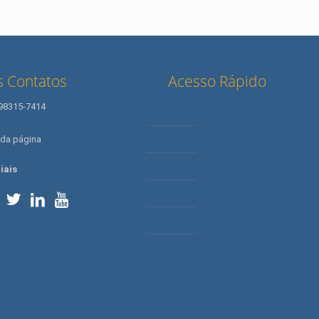
 Contatos
Acesso Rápido
 98315-7414
Letícia Radaic
98315-7414
 da página
contato
O Instituto
Método Radaic®
iais
Serviços
Cursos
Conteúdos