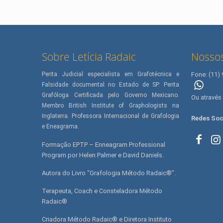
Sobre Letícia Radaic
Nossos
Perita Judicial especialista em Grafotécnica e
Fone: (11)
Falsidade documental no Estado de SP. Perita
(11) 
Grafóloga Certificada pelo Governo Mexicano.
Ou através
Membro British Institute of Graphologists na
Inglaterra. Professora Internacional de Grafologia
Redes Soc
e Eneagrama.
Formação EPTP – Enneagram Professional
Program por Helen Palmer e David Daniels.
Autora do Livro “Grafologia Método Radaic®”.
Terapeuta, Coach e Consteladora Método
Radaic®
Criadora Método Radaic® e Diretora Instituto