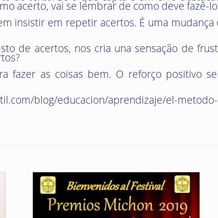
mo acerto, vai se lembrar de como deve fazê-l
 em insistir em repetir acertos. É uma mudança
to de acertos, nos cria una sensação de frust
rtos?
ara fazer as coisas bem. O reforço positivo 
ntil.com/blog/educacion/aprendizaje/el-metodo-