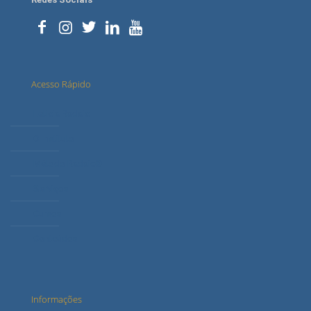
Acesso Rápido
Letícia Radaic
O Instituto
Método Radaic®
Serviços
Cursos
Conteúdos
Informações