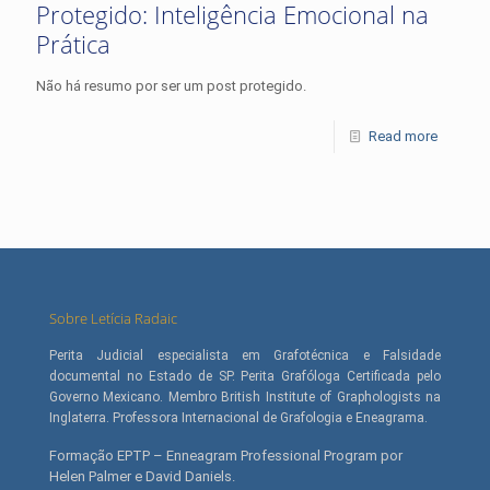
Protegido: Inteligência Emocional na
Prática
Não há resumo por ser um post protegido.
Read more
Sobre Letícia Radaic
Perita Judicial especialista em Grafotécnica e Falsidade
documental no Estado de SP. Perita Grafóloga Certificada pelo
Governo Mexicano. Membro British Institute of Graphologists na
Inglaterra. Professora Internacional de Grafologia e Eneagrama.
Formação EPTP – Enneagram Professional Program por
Helen Palmer e David Daniels.