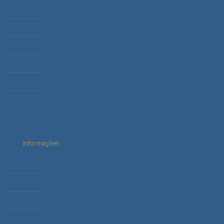
Letícia Radaic
O Instituto
Método Radaic®
Serviços
Cursos
Conteúdos
Informações
Dúvidas Frequentes
Agenda de Cursos
Política de Privacidade
Minha conta