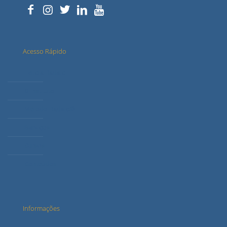
Acesso Rápido
Letícia Radaic
O Instituto
Método Radaic®
Serviços
Cursos
Conteúdos
Informações