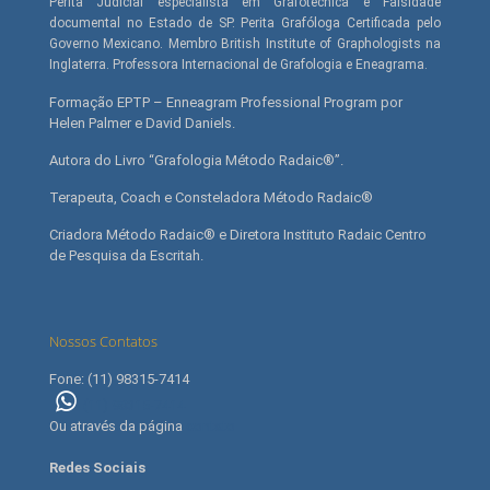
Perita Judicial especialista em Grafotécnica e Falsidade
documental no Estado de SP. Perita Grafóloga Certificada pelo
Governo Mexicano. Membro British Institute of Graphologists na
Inglaterra. Professora Internacional de Grafologia e Eneagrama.
Formação EPTP – Enneagram Professional Program por
Helen Palmer e David Daniels.
Autora do Livro “Grafologia Método Radaic®”.
Terapeuta, Coach e Consteladora Método Radaic®
Criadora Método Radaic® e Diretora Instituto Radaic Centro
de Pesquisa da Escritah.
Nossos Contatos
Fone: (11) 98315-7414
(11) 98315-7414
Ou através da página
contato
Redes Sociais