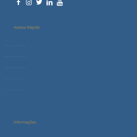
Acesso Rápido
Letícia Radaic
O Instituto
Método Radaic®
Serviços
Cursos
Conteúdos
Informações
Dúvidas Frequentes