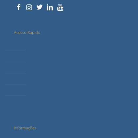
Acesso Rápido
Letícia Radaic
O Instituto
Método Radaic®
Serviços
Cursos
Conteúdos
Informações