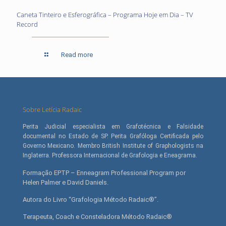
Caneta Tinteiro e Esferográfica – Programa Hoje em Dia – TV
Record
Read more
Sobre Letícia Radaic
Perita Judicial especialista em Grafotécnica e Falsidade
documental no Estado de SP. Perita Grafóloga Certificada pelo
Governo Mexicano. Membro British Institute of Graphologists na
Inglaterra. Professora Internacional de Grafologia e Eneagrama.
Formação EPTP – Enneagram Professional Program por
Helen Palmer e David Daniels.
Autora do Livro “Grafologia Método Radaic®”.
Terapeuta, Coach e Consteladora Método Radaic®