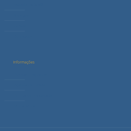
Método Radaic®
Serviços
Cursos
Conteúdos
Informações
Dúvidas Frequentes
Agenda de Cursos
Política de Privacidade
Minha conta