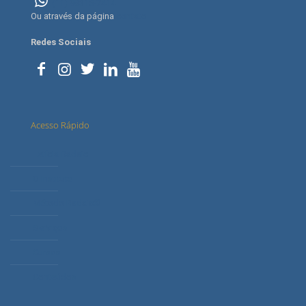
(11) 98315-7414
Ou através da página
contato
Redes Sociais
Acesso Rápido
Letícia Radaic
O Instituto
Método Radaic®
Serviços
Cursos
Conteúdos