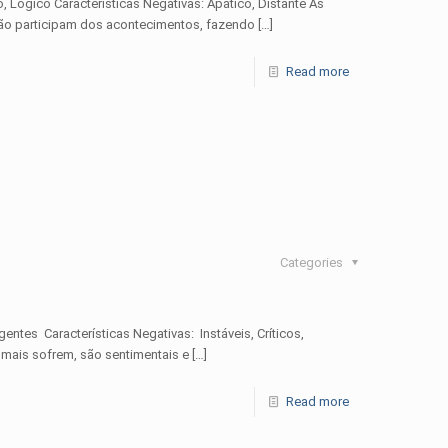
o, Lógico Características Negativas: Apático, Distante As
não participam dos acontecimentos, fazendo
[…]
Read more
Categories
igentes Características Negativas: Instáveis, Críticos,
mais sofrem, são sentimentais e
[…]
Read more