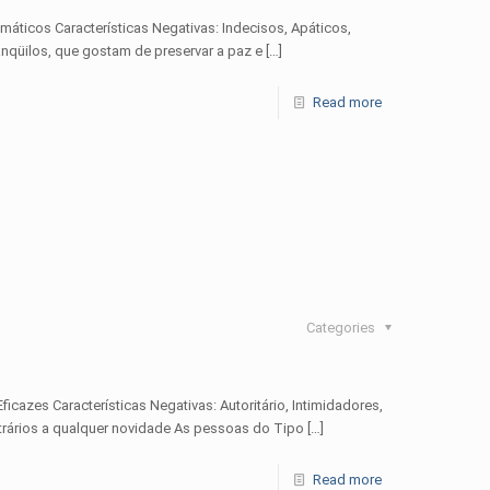
smáticos Características Negativas: Indecisos, Apáticos,
nqüilos, que gostam de preservar a paz e
[…]
Read more
Categories
Eficazes Características Negativas: Autoritário, Intimidadores,
trários a qualquer novidade As pessoas do Tipo
[…]
Read more