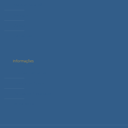
Método Radaic®
Serviços
Cursos
Conteúdos
Informações
Dúvidas Frequentes
Agenda de Cursos
Política de Privacidade
Minha conta